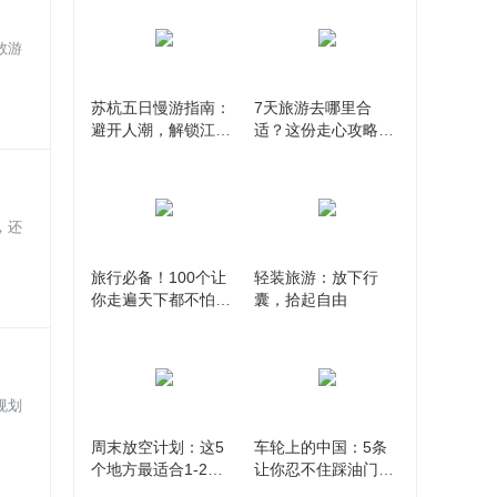
数游
苏杭五日慢游指南：
7天旅游去哪里合
避开人潮，解锁江南
适？这份走心攻略让
水乡的隐秘玩法
你告别选择困难症
，还
旅行必备！100个让
轻装旅游：放下行
你走遍天下都不怕的
囊，拾起自由
旅游单词全收录
规划
周末放空计划：这5
车轮上的中国：5条
个地方最适合1-2天
让你忍不住踩油门的
短途游，说走就走！
自驾路线推荐