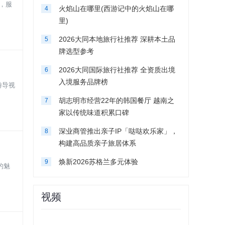
，服
火焰山在哪里(西游记中的火焰山在哪
4
里)
2026大同本地旅行社推荐 深耕本土品
5
牌选型参考
2026大同国际旅行社推荐 全资质出境
6
入境服务品牌榜
游导视
胡志明市经营22年的韩国餐厅 越南之
7
家以传统味道积累口碑
深业商管推出亲子IP「哒哒欢乐家」，
8
构建高品质亲子旅居体系
焕新2026苏格兰多元体验
9
的魅
视频