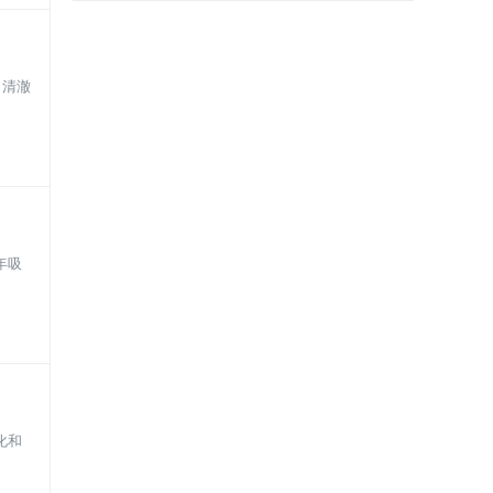
、清澈
年吸
化和